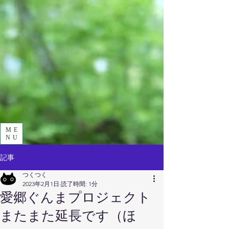
ME
NU
記事
つくつく
2023年2月1日
読了時間: 1分
愛郷ぐんまプロジェクト
またまた延長です（ほ